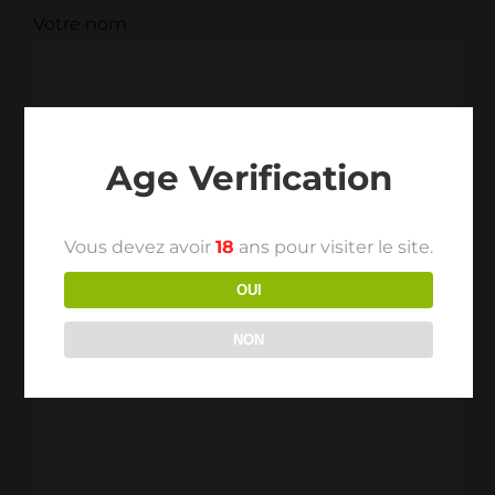
Votre nom
Votre prénom
Age Verification
Votre email
Vous devez avoir
18
ans pour visiter le site.
OUI
NON
Votre message