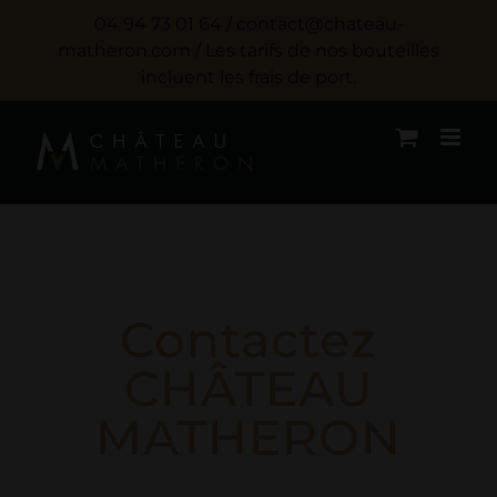
Passer
04 94 73 01 64 / contact@chateau-
au
matheron.com / Les tarifs de nos bouteilles
incluent les frais de port.
contenu
Contactez
CHÂTEAU
MATHERON