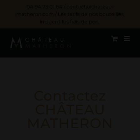
Passer
04 94 73 01 64 / contact@chateau-
au
matheron.com / Les tarifs de nos bouteilles
incluent les frais de port.
contenu
Contactez
CHÂTEAU
MATHERON