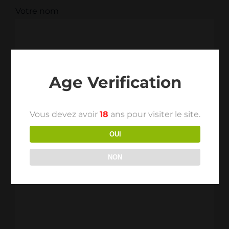
Votre nom
Votre prénom
Age Verification
Votre email
Vous devez avoir
18
ans pour visiter le site.
OUI
NON
Votre message