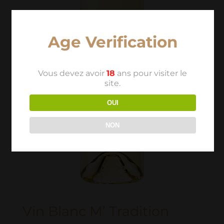
Age Verification
Vous devez avoir
18
ans pour visiter le
site.
OUI
NON
Vin Blanc M’ Tradition