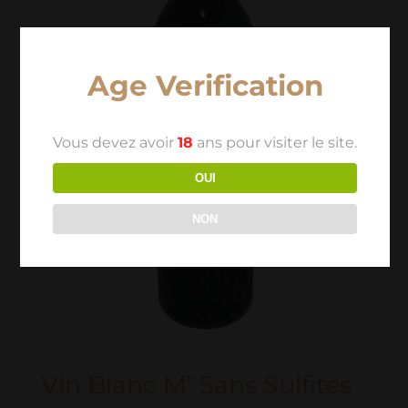
Age Verification
Vous devez avoir
18
ans pour visiter le site.
OUI
NON
Vin Blanc M’ Sans Sulfites