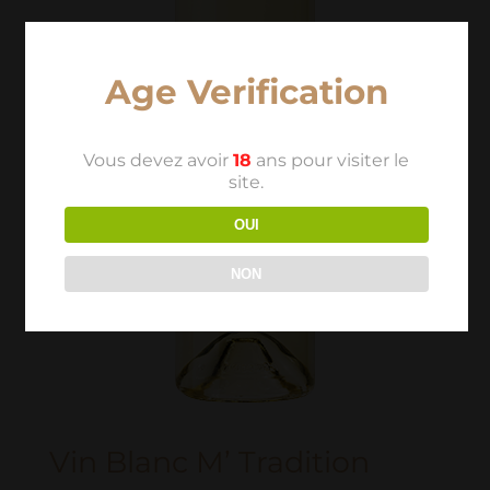
Age Verification
Vous devez avoir
18
ans pour visiter le
site.
OUI
NON
Vin Blanc M’ Tradition