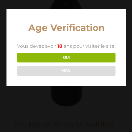
Age Verification
Vous devez avoir
18
ans pour visiter le site.
OUI
NON
Vin Blanc M’ Sans Sulfites